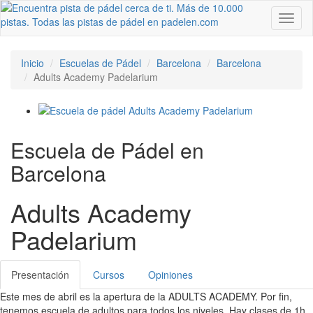
Toggl
naviga
Inicio
Escuelas de Pádel
Barcelona
Barcelona
Adults Academy Padelarium
Escuela de Pádel en
Barcelona
Adults Academy
Padelarium
Presentación
Cursos
Opiniones
Este mes de abril es la apertura de la ADULTS ACADEMY. Por fin,
tenemos escuela de adultos para todos los niveles. Hay clases de 1h