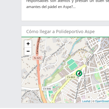
responsables son atentos y prestan un buen ser
amantes del pádel en Aspe?...
Cómo llegar a Polideportivo Aspe
+
−
Leaflet
| ©
OpenStree