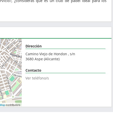
vicio?, ¿consideras que es un club de pádel ideal para los
Dirección
Camino Viejo de Hondon , s/n
3680
Aspe
(
Alicante
)
Contacto
Ver teléfono/s
tMap
contributors