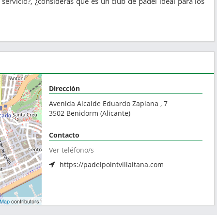
servicio?, ¿consideras que es un club de pádel ideal para los
Dirección
Avenida Alcalde Eduardo Zaplana , 7
3502
Benidorm
(
Alicante
)
Contacto
Ver teléfono/s
https://padelpointvillaitana.com
tMap
contributors