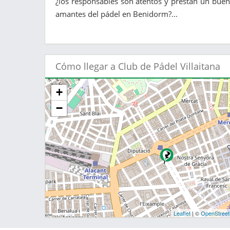
¿los responsables son atentos y prestan un buen 
amantes del pádel en Benidorm?...
Cómo llegar a Club de Pádel Villaitana
+
−
Leaflet
| ©
OpenStree