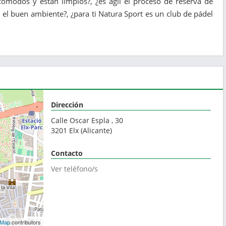
ómodos y están limpios?, ¿es ágil el proceso de reserva de
 el buen ambiente?, ¿para ti Natura Sport es un club de pádel
Dirección
Calle Oscar Espla , 30
3201
Elx
(
Alicante
)
Contacto
Ver teléfono/s
tMap
contributors