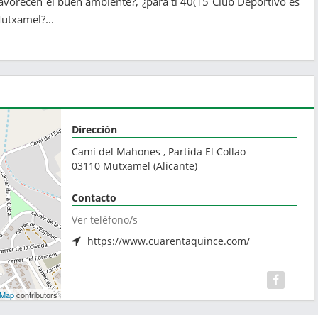
avorecen el buen ambiente?, ¿para ti 40(15 Club Deportivo es
Mutxamel?...
Dirección
Camí del Mahones , Partida El Collao
03110
Mutxamel
(
Alicante
)
Contacto
Ver teléfono/s
https://www.cuarentaquince.com/
tMap
contributors