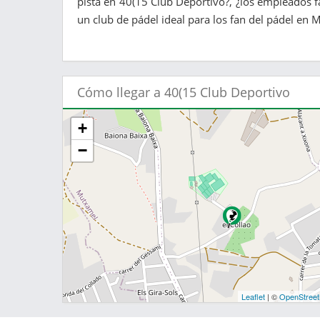
pista en 40(15 Club Deportivo?, ¿los empleados f
un club de pádel ideal para los fan del pádel en 
Cómo llegar a 40(15 Club Deportivo
+
−
Leaflet
| ©
OpenStree