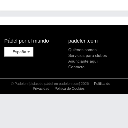
Pádel por el mundo
padelen.com
Quiénes somos
España
Servicios para clubes
Anúnciante aquí
Contacto
© Padelen [pistas de pádel en padelen.com] 2026
Política de
Privacidad
Política de Cookies