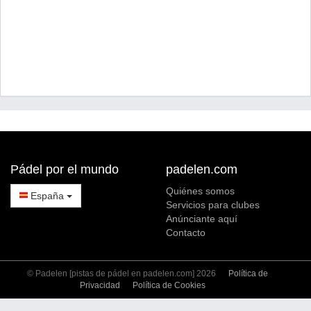
Pádel por el mundo
padelen.com
Quiénes somos
España
Servicios para clubes
Anúnciante aquí
Contacto
© Padelen [pistas de pádel en padelen.com] 2026
Política de
Privacidad
Política de Cookies