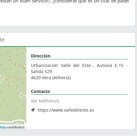
estan un buen servicio?, ¿consideras que es un club de pádel
te
Dirección
Urbanización Valle del Este , Autovía E-15 -
Salida 529
4620
Vera
(
Almería
)
Contacto
Ver teléfono/s
https://www.valledeleste.es
tMap
contributors