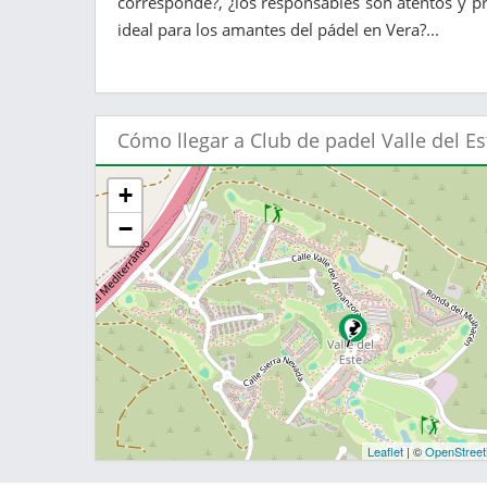
corresponde?, ¿los responsables son atentos y pr
ideal para los amantes del pádel en Vera?...
Cómo llegar a Club de padel Valle del Es
+
−
Leaflet
| ©
OpenStree