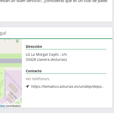
estan un buen servicio?, ¿consideras que es un club de pádel
gal
Dirección
LG La Morgal Cayés , s/n
33428
Llanera
(
Asturias
)
Contacto
Ver teléfono/s
https://tematico.asturias.es/unidep/depo..
tMap
contributors