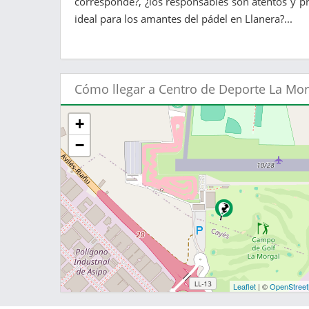
corresponde?, ¿los responsables son atentos y pr
ideal para los amantes del pádel en Llanera?...
Cómo llegar a Centro de Deporte La Mor
+
−
Leaflet
| ©
OpenStree