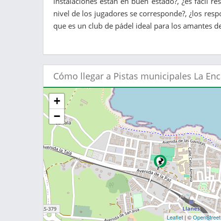
instalaciones están en buen estado?, ¿es fácil re
nivel de los jugadores se corresponde?, ¿los resp
que es un club de pádel ideal para los amantes del
Cómo llegar a Pistas municipales La En
+
−
Leaflet
| ©
OpenStree