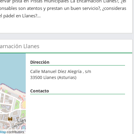
servar pista en Pistas municipales La Encarnación Llanes?, ¿el
onsables son atentos y prestan un buen servicio?, ¿consideras
 pádel en Llanes?...
carnación Llanes
Dirección
Calle Manuel Díez Alegría , s/n
33500
Llanes
(
Asturias
)
Contacto
tMap
contributors