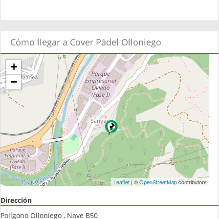
Cómo llegar a Cover Pádel Olloniego
+
−
Leaflet
| ©
OpenStreetMap
contributors
Dirección
Polígono Olloniego , Nave B50