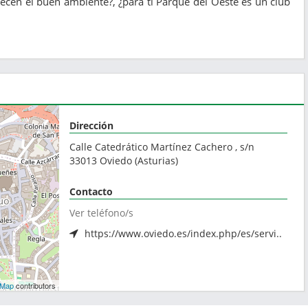
ecen el buen ambiente?, ¿para ti Parque del Oeste es un club
.
Dirección
Calle Catedrático Martínez Cachero , s/n
33013
Oviedo
(
Asturias
)
Contacto
Ver teléfono/s
https://www.oviedo.es/index.php/es/servi..
tMap
contributors