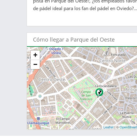
pista en Parque del Oeste?, ¿los empleados favor
de pádel ideal para los fan del pádel en Oviedo?..
Cómo llegar a Parque del Oeste
+
−
Leaflet
| ©
OpenStree