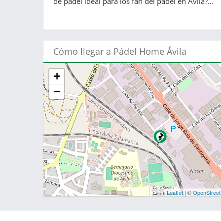
de pádel ideal para los fan del pádel en Ávila?...
Cómo llegar a Pádel Home Ávila
+
−
Leaflet
| ©
OpenStree