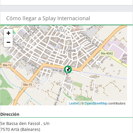
Cómo llegar a Splay Internacional
+
−
Leaflet
| ©
OpenStreetMap
contributors
Dirección
Se Bassa den Fassol , s/n
7570
Artà
(
Baleares
)