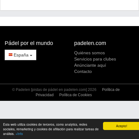
Pádel por el mundo
padelen.com
Quiénes somos
España
Servicios para clubes
Anúnciante aquí
Contacto
© Padelen [pistas de pádel en padelen.com] 2026
Política de
Privacidad
Política de Cookies
Esta web utiliza cookies de terceros, como analytics, redes
Acepto!
sociales, remarketing y cookies de afiliación para realizar tareas de
análisis.
+Info