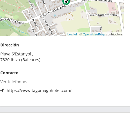
Leaflet
| ©
OpenStreetMap
contributors
Dirección
Playa S'Estanyol ,
7820
Ibiza
(
Baleares
)
Contacto
Ver teléfono/s
https://www.tagomagohotel.com/