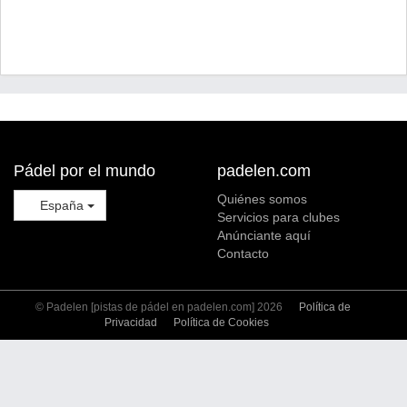
Pádel por el mundo
padelen.com
Quiénes somos
España
Servicios para clubes
Anúnciante aquí
Contacto
© Padelen [pistas de pádel en padelen.com] 2026
Política de
Privacidad
Política de Cookies