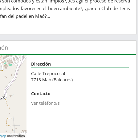
son cómodos y están limpios?, ¿es ágil el proceso de reserva
mpleados favorecen el buen ambiente?, ¿para ti Club de Tenis
fan del pádel en Maó?...
hón
Dirección
Calle Trepuco , 4
7713
Maó
(
Baleares
)
Contacto
Ver teléfono/s
tMap
contributors