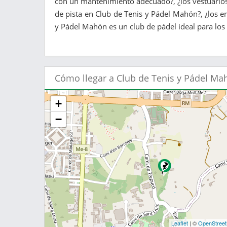
con un mantenimiento adecuado?, ¿los vestuarios 
de pista en Club de Tenis y Pádel Mahón?, ¿los e
y Pádel Mahón es un club de pádel ideal para los 
Cómo llegar a Club de Tenis y Pádel Ma
+
−
Leaflet
| ©
OpenStree