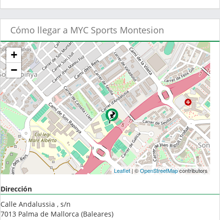
Cómo llegar a MYC Sports Montesion
+
−
Leaflet
| ©
OpenStreetMap
contributors
Dirección
Calle Andalussia , s/n
7013
Palma de Mallorca
(
Baleares
)