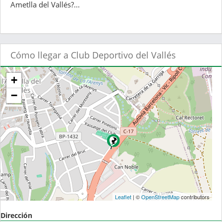
Ametlla del Vallés?...
Cómo llegar a Club Deportivo del Vallés
+
−
Leaflet
| ©
OpenStreetMap
contributors
Dirección