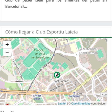
club de pádel ideal para los amantes del pádel en
Barcelona?...
Cómo llegar a Club Esportiu Laieta
+
−
Leaflet
| ©
OpenStreetMap
contributors