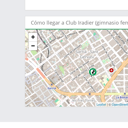
Cómo llegar a Club Iradier (gimnasio fe
+
−
Leaflet
| ©
OpenStree