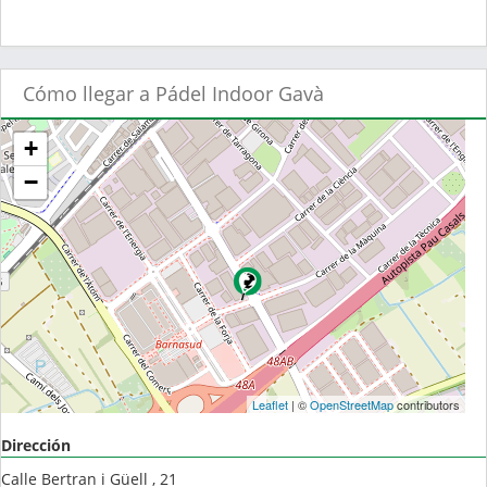
Cómo llegar a Pádel Indoor Gavà
+
−
Leaflet
| ©
OpenStreetMap
contributors
Dirección
Calle Bertran i Güell , 21