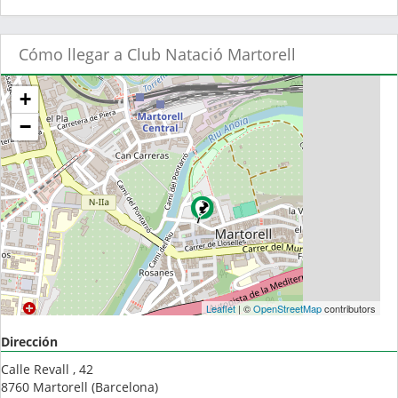
Cómo llegar a Club Natació Martorell
+
−
Leaflet
| ©
OpenStreetMap
contributors
Dirección
Calle Revall , 42
8760
Martorell
(
Barcelona
)