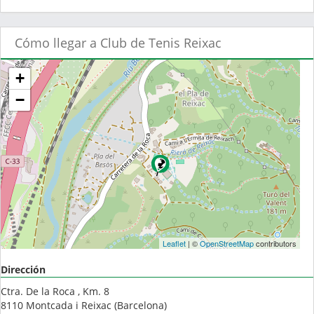
Cómo llegar a Club de Tenis Reixac
+
−
Leaflet
| ©
OpenStreetMap
contributors
Dirección
Ctra. De la Roca , Km. 8
8110
Montcada i Reixac
(
Barcelona
)