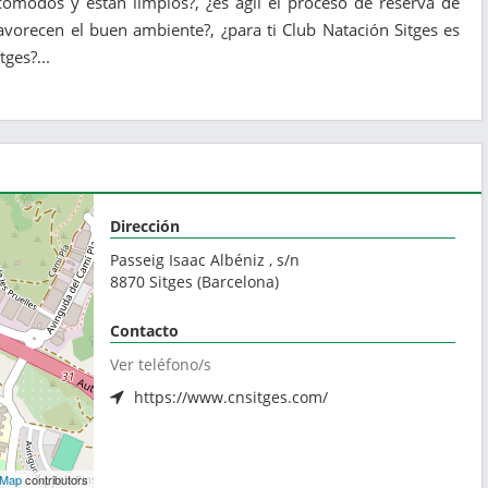
ómodos y están limpios?, ¿es ágil el proceso de reserva de
avorecen el buen ambiente?, ¿para ti Club Natación Sitges es
tges?...
Dirección
Passeig Isaac Albéniz , s/n
8870
Sitges
(
Barcelona
)
Contacto
Ver teléfono/s
https://www.cnsitges.com/
tMap
contributors