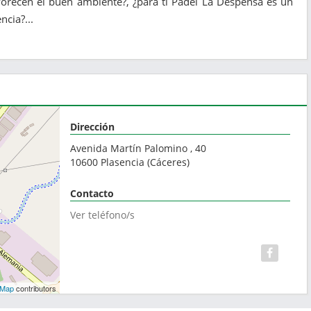
vorecen el buen ambiente?, ¿para ti Pádel La Despensa es un
ncia?...
Dirección
Avenida Martín Palomino , 40
10600
Plasencia
(
Cáceres
)
Contacto
Ver teléfono/s
tMap
contributors