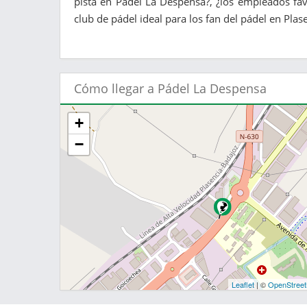
pista en Pádel La Despensa?, ¿los empleados fa
club de pádel ideal para los fan del pádel en Plase
Cómo llegar a Pádel La Despensa
+
−
Leaflet
| ©
OpenStree