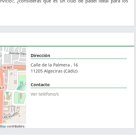
vicio?, ¿consideras que es un club de pádel ideal para los
Dirección
Calle de la Palmera , 16
11205
Algeciras
(
Cádiz
)
Contacto
Ver teléfono/s
tMap
contributors