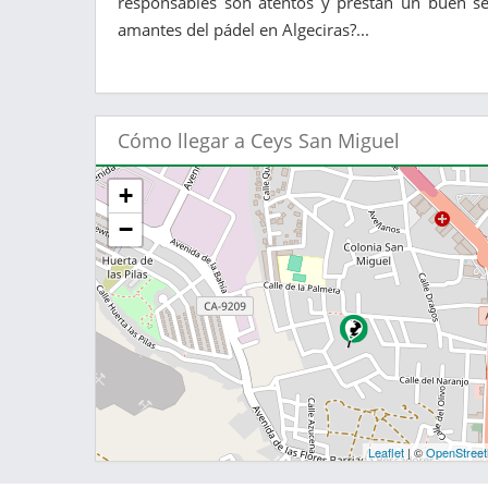
responsables son atentos y prestan un buen ser
amantes del pádel en Algeciras?...
Cómo llegar a Ceys San Miguel
+
−
Leaflet
| ©
OpenStree