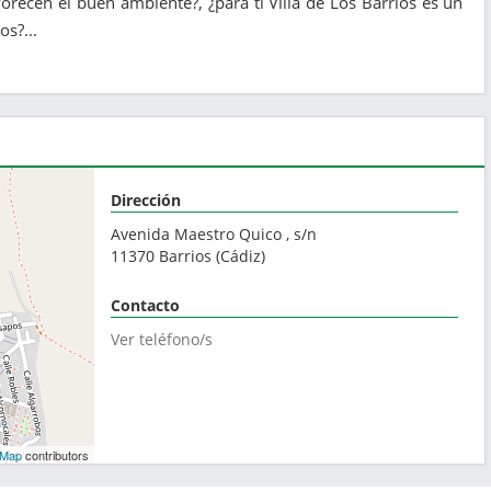
vorecen el buen ambiente?, ¿para ti Villa de Los Barrios es un
os?...
Dirección
Avenida Maestro Quico , s/n
11370
Barrios
(
Cádiz
)
Contacto
Ver teléfono/s
tMap
contributors