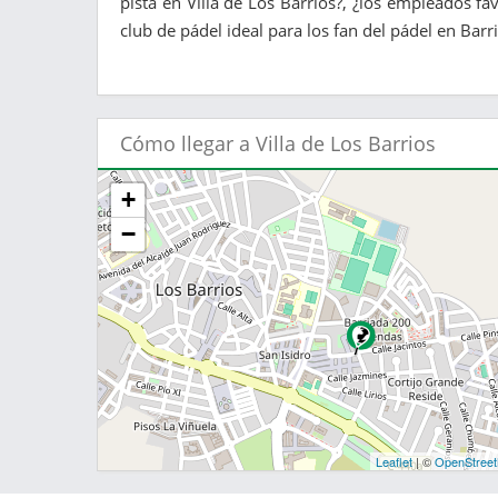
pista en Villa de Los Barrios?, ¿los empleados fa
club de pádel ideal para los fan del pádel en Barri
Cómo llegar a Villa de Los Barrios
+
−
Leaflet
| ©
OpenStree