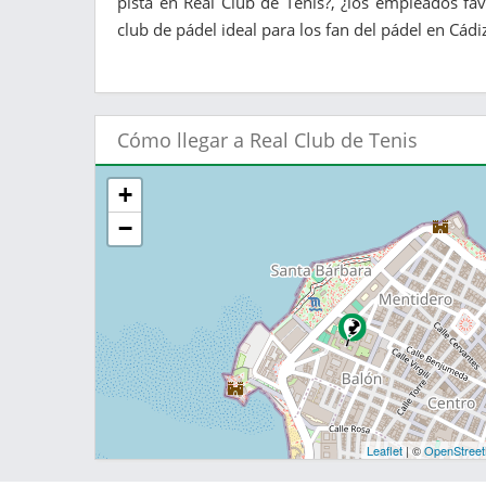
pista en Real Club de Tenis?, ¿los empleados fa
club de pádel ideal para los fan del pádel en Cádiz
Cómo llegar a Real Club de Tenis
+
−
Leaflet
| ©
OpenStree