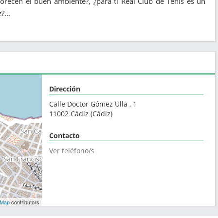
vorecen el buen ambiente?, ¿para ti Real Club de Tenis es un
?...
Dirección
Calle Doctor Gómez Ulla , 1
11002
Cádiz
(
Cádiz
)
Contacto
Ver teléfono/s
tMap
contributors