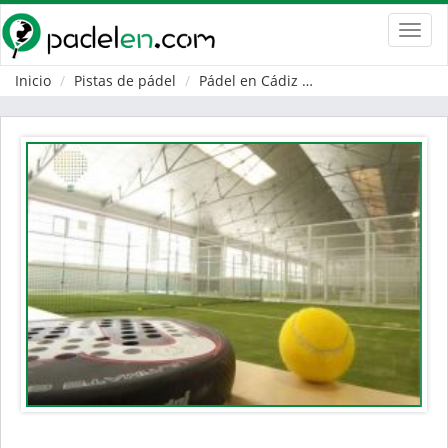
Toggl
navig
Inicio
Pistas de pádel
Pádel en Cádiz
Jerez de la Fronter