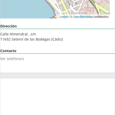
Leaflet
| ©
OpenStreetMap
contributors
Dirección
Calle Almendral , s/n
11692
Setenil de las Bodegas
(
Cádiz
)
Contacto
Ver teléfono/s