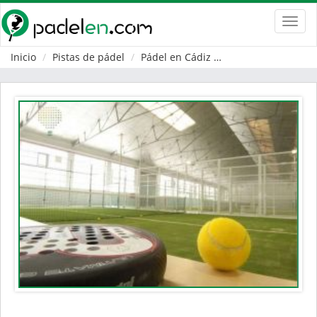
Toggl
navig
Inicio
Pistas de pádel
Pádel en Cádiz
Setenil de las Bod