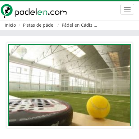
Toggl
navig
Inicio
Pistas de pádel
Pádel en Cádiz
Vejer de la Fronter