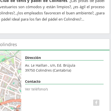
 Club de tenis y pádel de Colindres
. ¿Las pistas de pádel
estuarios son cómodos y están limpios?, ¿es ágil el proceso
Colindres?, ¿los empleados favorecen el buen ambiente?, ¿para
 pádel ideal para los fan del pádel en Colindres?...
Colindres
Dirección
Av. Le Haillan , s/n, Ed. Brújula
39750
Colindres
(
Cantabria
)
Contacto
Ver teléfono/s