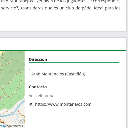
ortivo Montanejos?, ¿el nivel de los jugadores se corresponde?,
servicio?, ¿consideras que es un club de pádel ideal para los
Dirección
,
12448
Montanejos
(
Castellón
)
Contacto
Ver teléfono/s
https://www.montanejos.com
tMap
contributors