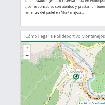
buen estado?, ¿es fácil reservar pista en Polidep
¿los responsables son atentos y prestan un buen 
amantes del pádel en Montanejos?...
Cómo llegar a Polideportivo Montanejos
+
−
Leaflet
| ©
OpenStree