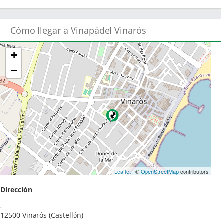
Cómo llegar a Vinapádel Vinarós
+
−
Leaflet
| ©
OpenStreetMap
contributors
Dirección
,
12500
Vinarós
(
Castellón
)