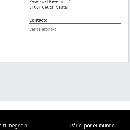
Paseo del Revellín , 21
51001
Ceuta
(
Ceuta
)
Contacto
Ver teléfono/s
a tu negocio
Pádel por el mundo