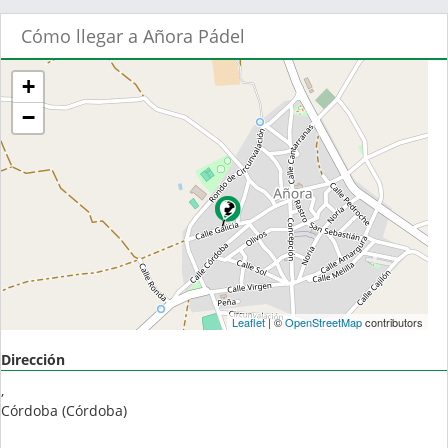
Cómo llegar a Añora Pádel
+
−
Leaflet
| ©
OpenStreetMap
contributors
Dirección
,
Córdoba
(
Córdoba
)