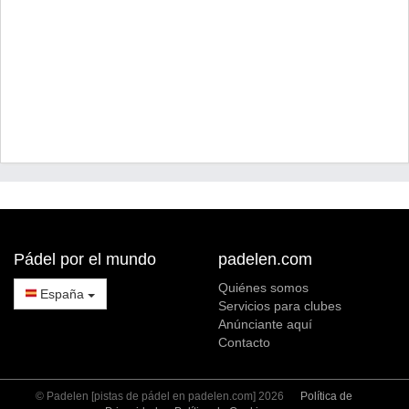
Pádel por el mundo
padelen.com
Quiénes somos
España
Servicios para clubes
Anúnciante aquí
Contacto
© Padelen [pistas de pádel en padelen.com] 2026
Política de