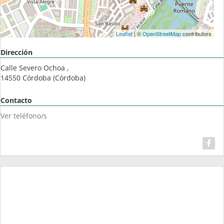
Leaflet
| ©
OpenStreetMap
contributors
Dirección
Calle Severo Ochoa ,
14550
Córdoba
(
Córdoba
)
Contacto
Ver teléfono/s