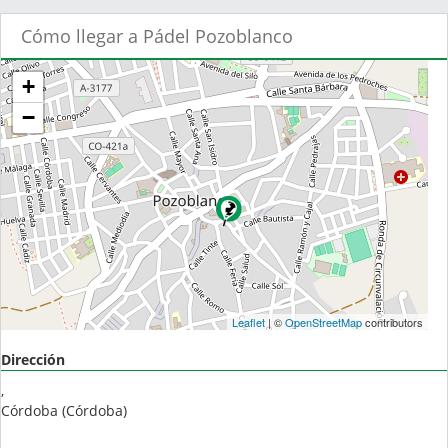
Cómo llegar a Pádel Pozoblanco
+
−
Leaflet
| ©
OpenStreetMap
contributors
Dirección
,
Córdoba
(
Córdoba
)