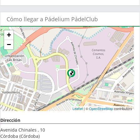
Cómo llegar a Pádelium PádelClub
+
−
Leaflet
| ©
OpenStreetMap
contributors
Dirección
Avenida Chinales , 10
Córdoba
(
Córdoba
)