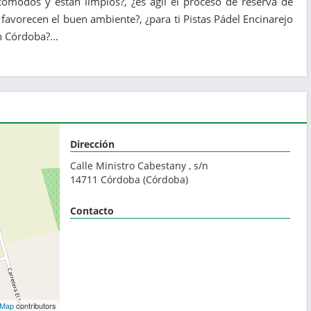
ómodos y están limpios?, ¿es ágil el proceso de reserva de
 favorecen el buen ambiente?, ¿para ti Pistas Pádel Encinarejo
n Córdoba?...
Dirección
Calle Ministro Cabestany , s/n
14711
Córdoba
(
Córdoba
)
Contacto
tMap
contributors