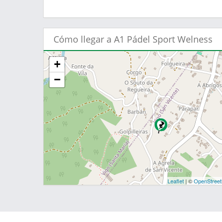
Cómo llegar a A1 Pádel Sport Welness
+
−
Leaflet
| ©
OpenStree