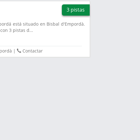
3 pistas
pordá está situado en Bisbal d'Empordà.
on 3 pistas d...
mpordà
|
Contactar