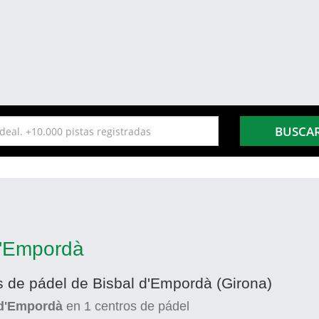
BUSCA
d'Empordà
s de pádel de Bisbal d'Empordà (Girona)
 d'Empordà
en
1
centros de pádel