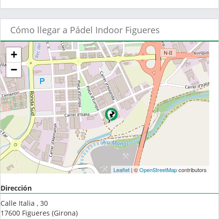
Cómo llegar a Pádel Indoor Figueres
+
−
Leaflet
| ©
OpenStreetMap
contributors
Dirección
Calle Italia , 30
17600
Figueres
(
Girona
)