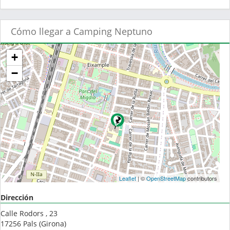
Cómo llegar a Camping Neptuno
+
−
Leaflet
| ©
OpenStreetMap
contributors
Dirección
Calle Rodors , 23
17256
Pals
(
Girona
)