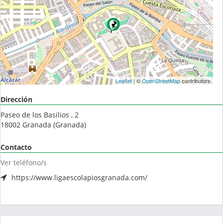
Leaflet
| ©
OpenStreetMap
contributors
Dirección
Paseo de los Basilios , 2
18002
Granada
(
Granada
)
Contacto
Ver teléfono/s
https://www.ligaescolapiosgranada.com/