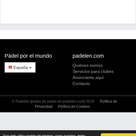
Pádel por el mundo
padelen.com
Quiénes somos
España
Servicios para clubes
Anúnciante aquí
Contacto
© Padelen [pistas de pádel en padelen.com] 2026
Política de
Privacidad
Política de Cookies
Esta web utiliza cookies de terceros, como analytics, redes