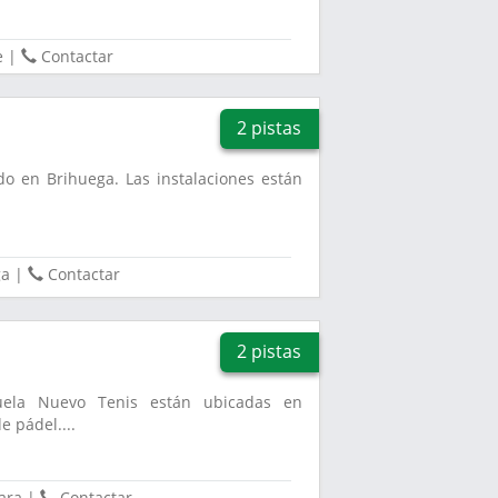
e
|
Contactar
2 pistas
do en Brihuega. Las instalaciones están
.
ga
|
Contactar
2 pistas
cuela Nuevo Tenis están ubicadas en
e pádel....
ara
|
Contactar