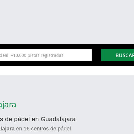
BUSCA
ajara
es de pádel en Guadalajara
lajara
en
16
centros de pádel