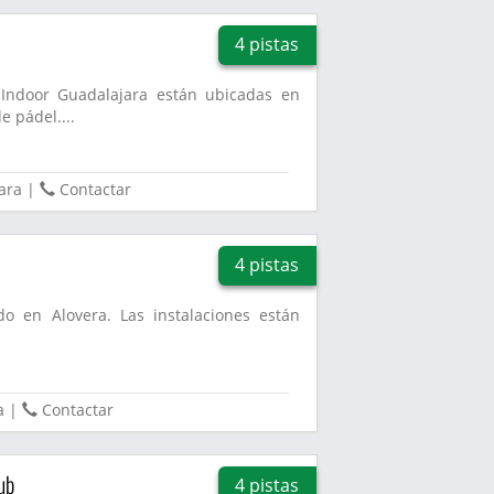
4 pistas
 Indoor Guadalajara están ubicadas en
e pádel....
ara
|
Contactar
4 pistas
do en Alovera. Las instalaciones están
.
a
|
Contactar
ub
4 pistas