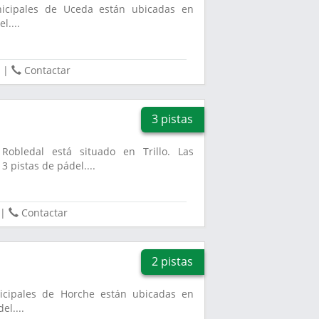
unicipales de Uceda están ubicadas en
l....
|
Contactar
3 pistas
Robledal está situado en Trillo. Las
3 pistas de pádel....
|
Contactar
2 pistas
nicipales de Horche están ubicadas en
el....