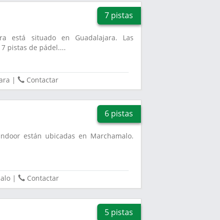
7 pistas
ra está situado en Guadalajara. Las
7 pistas de pádel....
ara
|
Contactar
6 pistas
l Indoor están ubicadas en Marchamalo.
alo
|
Contactar
5 pistas