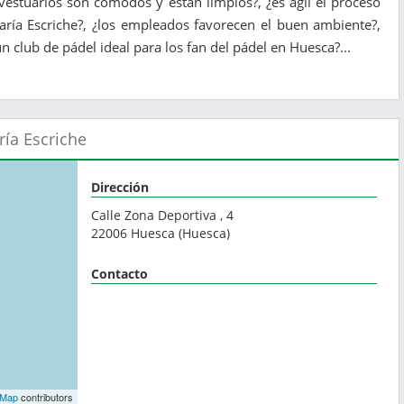
estuarios son cómodos y están limpios?, ¿es ágil el proceso
aría Escriche?, ¿los empleados favorecen el buen ambiente?,
n club de pádel ideal para los fan del pádel en Huesca?...
ría Escriche
Dirección
Calle Zona Deportiva , 4
22006
Huesca
(
Huesca
)
Contacto
tMap
contributors