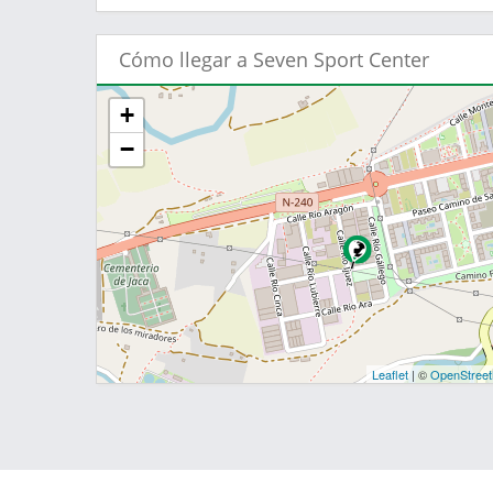
Cómo llegar a Seven Sport Center
+
−
Leaflet
| ©
OpenStree