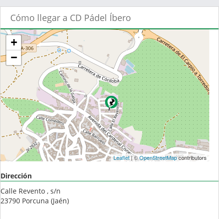
Cómo llegar a CD Pádel Íbero
+
−
Leaflet
| ©
OpenStreetMap
contributors
Dirección
Calle Revento , s/n
23790
Porcuna
(
Jaén
)